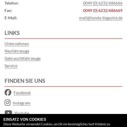
Telefon:
0049 (0) 6232/686666
Fax:
0049 (0) 6232/686669
E-Mail:
mail@honda-bigpoint.de
LINKS
Unternehmen
Neufahrzeuge
Gebrauchtfahrzeuge
Service
FINDEN SIE UNS
Facebook
Instagram
Youtube
EINSATZ VON COOKIES
Google Maps
Diese Webseite verwendet Cookies, um Dir ein bestmögliches Surf-Erlebnis zu